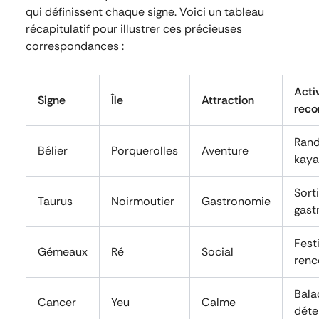
qui définissent chaque signe. Voici un tableau
récapitulatif pour illustrer ces précieuses
correspondances :
Acti
Signe
Île
Attraction
rec
Rand
Bélier
Porquerolles
Aventure
kaya
Sort
Taurus
Noirmoutier
Gastronomie
gast
Festi
Gémeaux
Ré
Social
renc
Bala
Cancer
Yeu
Calme
déte