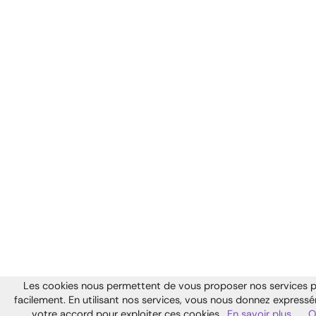
Les cookies nous permettent de vous proposer nos services p
facilement. En utilisant nos services, vous nous donnez express
votre accord pour exploiter ces cookies.
En savoir plus
O